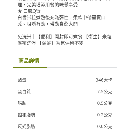
理，完美增添用餐的味覺享受
★ 口感Q實
白皙米粒煮熟後充滿彈性，柔軟中帶堅實口
感。咀嚼有勁，帶動食慾大開
免洗米｜【便利】開封即可煮食 【衛生】米粒
嚴密洗淨 【保鮮】香氣保留不變
商品詳情
熱量
346大卡
蛋白質
7.5公克
脂肪
0.5公克
飽和脂肪
0.2公克
反式脂肪
0.0公克