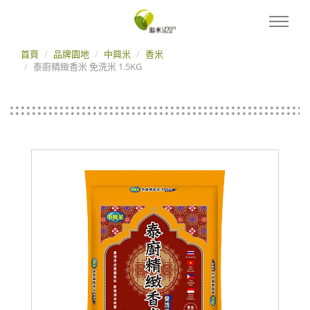
首頁
品牌園地
中興米
香米
泰廚精緻香米 免洗米 1.5KG