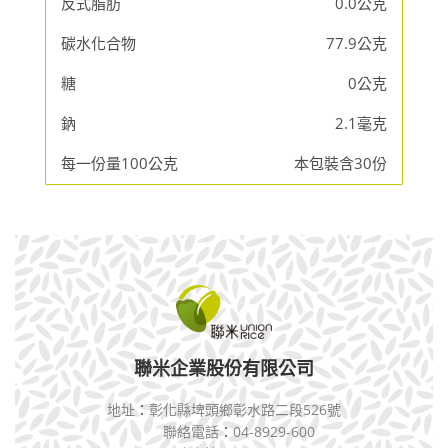
反式脂肪
0.0公克
碳水化合物
77.9公克
糖
0公克
鈉
2.1毫克
每一份量100公克
本包裝含30份
聯米企業股份有限公司
地址
：
彰化縣埤頭鄉彰水路二段526號
聯絡電話
：
04-8929-600