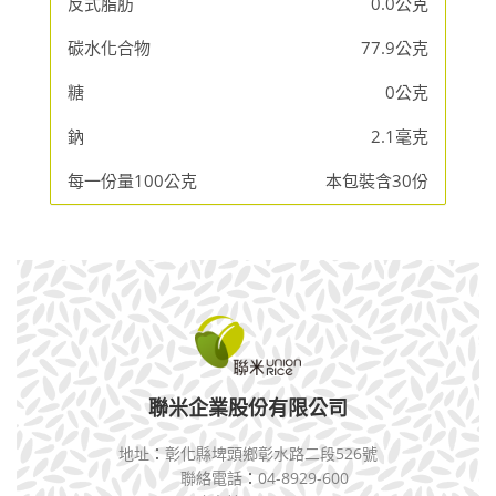
反式脂肪
0.0公克
碳水化合物
77.9公克
糖
0公克
鈉
2.1毫克
每一份量100公克
本包裝含30份
聯米企業股份有限公司
地址
：
彰化縣埤頭鄉彰水路二段526號
聯絡電話
：
04-8929-600