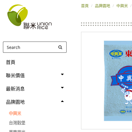
聯
首頁
品牌園地
中興米
米
企
業
股
首頁
份
有
聯米價值
限
最新消息
公
品牌園地
司
中興米
台灣穀堡