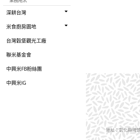
業務用米
深耕台灣
米食廚房園地
台灣穀堡觀光工廠
聯米基金會
中興米FB粉絲團
中興米IG
地址
：
彰化縣埤頭