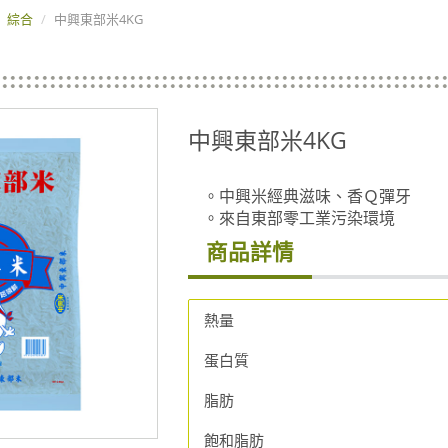
綜合
中興東部米4KG
中興東部米4KG
。中興米經典滋味、香Ｑ彈牙
。來自東部零工業污染環境
商品詳情
熱量
蛋白質
脂肪
飽和脂肪